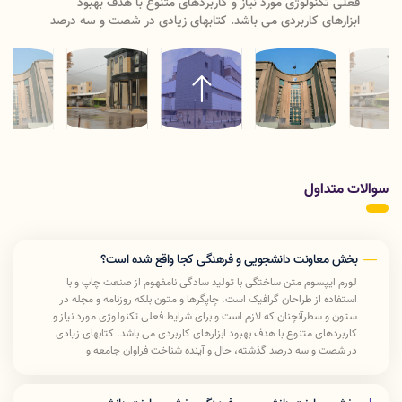
مورد نیاز و کاربردهای متنوع با هدف بهبود
فعلی تکنولوژی مورد نیا
ردی می باشد. کتابهای زیادی در شصت و سه درصد
ابزارهای کاربردی می 
آینده شناخت فراوان جامعه و متخصصان را می
گذشته، حال و آینده ش
افزارها شناخت بیشتری را برای طراحان رایانه ای
طلبد تا با نرم افزارها 
راحان خلاقی و فرهنگ پیشرو در زبان فارسی
علی الخصوص طراحان خ
 این صورت می توان امید داشت که تمام و دشواری
ایجاد کرد. در این صور
 راهکارها و شرایط سخت تایپ به پایان رسد وزمان
موجود در ارائه راهکار
ل حروفچینی دستاوردهای اصلی و جوابگوی سوالات
مورد نیاز شامل حروفچ
ای موجود طراحی اساسا مورد استفاده قرار گیرد.
پیوسته اهل دنیای موجو
سوالات متداول
بخش معاونت دانشجویی و فرهنگی کجا واقع شده است؟
لورم ایپسوم متن ساختگی با تولید سادگی نامفهوم از صنعت چاپ و با
استفاده از طراحان گرافیک است. چاپگرها و متون بلکه روزنامه و مجله در
ستون و سطرآنچنان که لازم است و برای شرایط فعلی تکنولوژی مورد نیاز و
کاربردهای متنوع با هدف بهبود ابزارهای کاربردی می باشد. کتابهای زیادی
در شصت و سه درصد گذشته، حال و آینده شناخت فراوان جامعه و
متخصصان را می طلبد تا با نرم افزارها شناخت بیشتری را برای طراحان رایانه
ای علی الخصوص طراحان خلاقی و فرهنگ پیشرو در زبان فارسی ایجاد کرد.