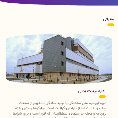
عزاداری و آیین گِل مالی
عزاداری و آیین گِل مالی خردسالان حسینی در
خردسالان حسینی در خرم
خرم آباد
آباد
معرفی
بدنی
اداره فرهنگی
تن ساختگی با تولید سادگی نامفهوم از صنعت
لورم ایپسوم متن ساخت
ده از طراحان گرافیک است. چاپگرها و متون بلکه
چاپ و با استفاده از ط
 در ستون و سطرآنچنان که لازم است و برای شرایط
روزنامه و مجله در ستو